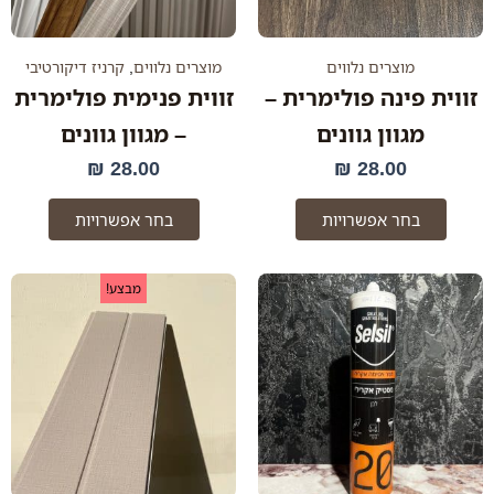
את
את
האפשרויות
האפשרו
בעמוד
בעמוד
מוצרים נלווים
מוצרים נלווים
,
קרניז דיקורטיבי
המוצר
המוצר
זווית פינה פולימרית –
זווית פנימית פולימרית
מגוון גוונים
– מגוון גוונים
₪
28.00
₪
28.00
בחר אפשרויות
בחר אפשרויות
המחיר
המחיר
מבצע!
המקורי
הנוכחי
היה:
הוא:
69.00 ₪.
89.00 ₪.