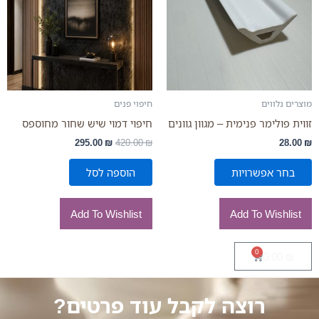
מספר
סוגים.
ניתן
לבחור
את
האפשרויות
מוצרים נלווים
חיפוי פנים
בעמוד
זווית פולימר פנימית – מגוון גוונים
חיפוי דמוי שיש שחור מחוספס
המוצר
295.00
₪
420.00
₪
28.00
₪
בחר אפשרויות
הוספה לסל
Add To Wishlist
Add To Wishlist
0
עגלת
0.00
₪
קניות
רוצה לקבל עוד פרטים?