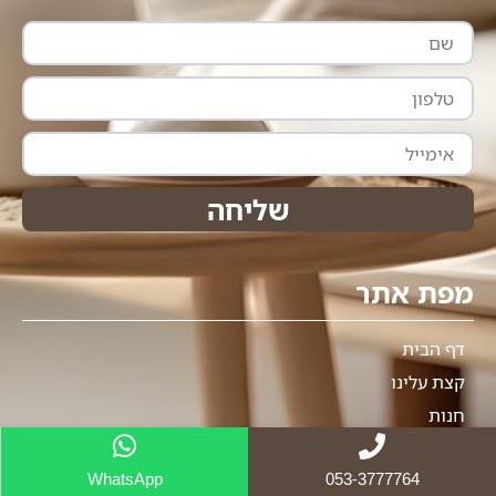
שם
טלפון
אימייל
שליחה
מפת אתר
דף הבית
קצת עלינו
חנות
צור קשר
WhatsApp
053-3777764
מדיניות משלוחים והחזרות באתר