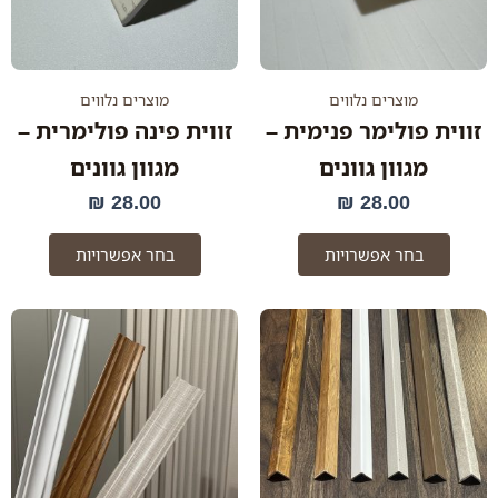
לבחור
לבחור
את
את
האפשרויות
האפשרו
בעמוד
בעמוד
מוצרים נלווים
מוצרים נלווים
המוצר
המוצר
זווית פולימר פנימית –
זווית פינה פולימרית –
מגוון גוונים
מגוון גוונים
₪
28.00
₪
28.00
בחר אפשרויות
בחר אפשרויות
למוצר
למוצר
זה
זה
יש
יש
מספר
מספר
סוגים.
סוגים.
ניתן
ניתן
לבחור
לבחור