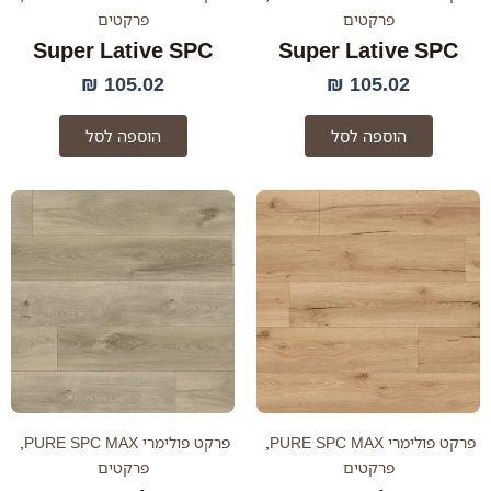
פרקטים
פרקטים
Super Lative SPC
Super Lative SPC
₪
105.02
₪
105.02
הוספה לסל
הוספה לסל
למוצר
זה
יש
מספר
סוגים.
ניתן
לבחור
את
האפשרויות
בעמוד
פרקט פולימרי PURE SPC MAX
,
פרקט פולימרי PURE SPC MAX
,
המוצר
פרקטים
פרקטים