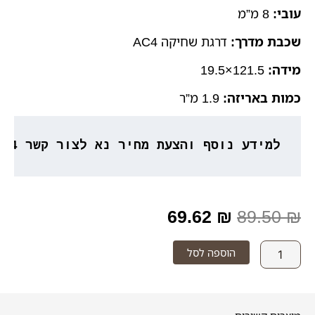
עובי:
8 מ”מ
שכבת מדרך:
דרגת שחיקה AC4
מידה:
121.5×19.5
כמות באריזה:
1.9 מ”ר
למידע נוסף והצעת מחיר נא לצור קשר 053-3777764
המחיר
המחיר
69.62
₪
89.50
₪
המקורי
הנוכחי
כמות
הוספה לסל
של
היה:
הוא:
The
Next
69.62 ₪.
89.50 ₪.
Step