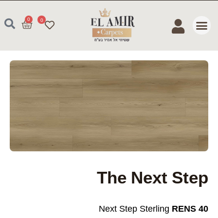
ילוג
תוכן
0
עגלת
0
קניות
Search
...
The Next Step
Next Step Sterling
RENS 40