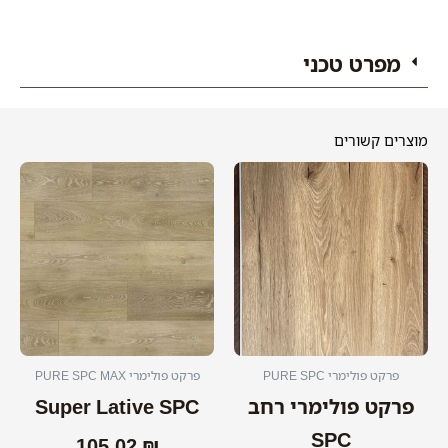
Super
Lative
SPC
מפרט טכני
מוצרים קשורים
למוצר
זה
יש
מספר
סוגים.
ניתן
לבחור
את
האפשרויות
פרקט פולימרי PURE SPC
פרקט פולימרי PURE SPC MAX
בעמוד
פרקט פולימרי רחב
Super Lative SPC
המוצר
SPC
105.02
₪