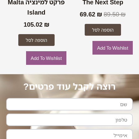
The Next Step
פרקט למינציה Malta
Island
69.62
₪
89.50
₪
105.02
₪
הוספה לסל
הוספה לסל
Add To Wishlist
Add To Wishlist
רוצה לקבל עוד פרטים?
שם
טלפון
אימייל