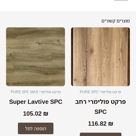
Super
Lavtive
SPC
מוצרים קשורים
למוצר
זה
יש
מספר
סוגים.
ניתן
לבחור
את
האפשרויות
פרקט פולימרי PURE SPC
פרקט פולימרי PURE SPC MAX
בעמוד
פרקט פולימרי רחב
Super Lavtive SPC
המוצר
SPC
105.02
₪
116.82
₪
הוספה לסל