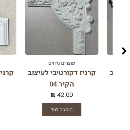
מוצרים נלווים
מוצ
וב
קרניז דקורטיבי לעיצוב
קרניז דק
הקיר 04
הק
0
₪
42.00
הוספה לסל
ה