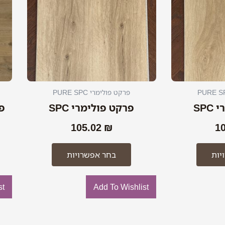
סוגים.
סוגים.
ניתן
ניתן
לבחור
לבחור
את
את
האפשרויות
האפשרויות
בעמוד
בעמוד
המוצר
המוצר
פרקט פולימרי PURE SPC
SP
פרקט פולימרי SPC
פר
105.02
₪
1
יות
בחר אפשרויות
st
Add To Wishlist