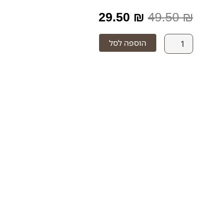
המחיר
המחיר
29.50
₪
49.50
₪
המקורי
הנוכחי
כמות
הוספה לסל
של
היה:
הוא:
דק
סינטטי
29.50 ₪.
49.50 ₪.
02