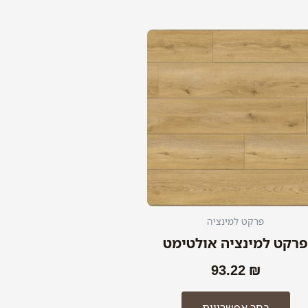
למוצר
זה
יש
מספר
סוגים.
ניתן
לבחור
את
האפשרויות
בעמוד
המוצר
פרקט למינציה
רקט למינציה אולטימט
93.22
₪
בחר אפשרויות