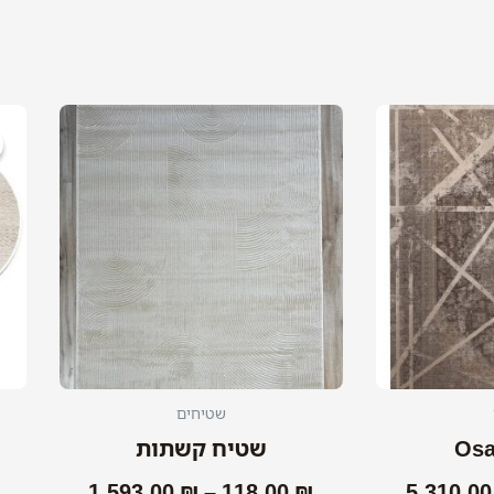
טווח
טווח
למוצר
למוצר
מחירים:
מחירים:
זה
זה
יש
יש
עד
עד
מספר
מספר
סוגים.
סוגים.
ניתן
ניתן
לבחור
לבחור
את
את
האפשרויות
האפשרויות
בעמוד
בעמוד
המוצר
המוצר
שטיחים
שטיח קשתות
1,593.00
₪
–
118.00
₪
5,310.0