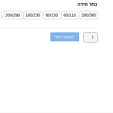
בחר מידה
של
שטיח
ארבין
200/290
160/230
80/150
60/110
280/380
עד
A2
הוספה לסל