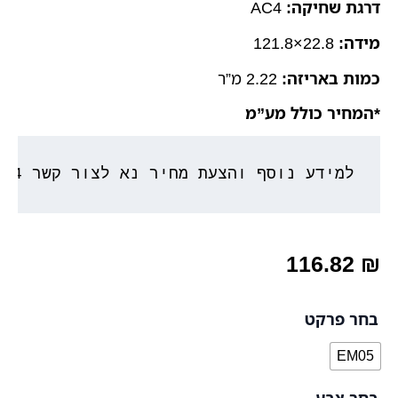
דרגת שחיקה:
AC4
מידה:
22.8×121.8
כמות באריזה:
2.22 מ”ר
*המחיר כולל מע”מ
למידע נוסף והצעת מחיר נא לצור קשר 053-3777764
116.82
₪
כמות
בחר פרקט
של
פרקט
EM05
פולימרי
רחב
SPC
בחר צבע