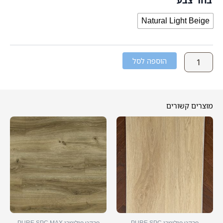
Natural Light Beige
הוספה לסל
מוצרים קשורים
למוצר
זה
יש
מספר
סוגים.
ניתן
לבחור
את
האפשרויות
פרקט פולימרי PURE SPC
פרקט פולימרי PURE SPC MAX