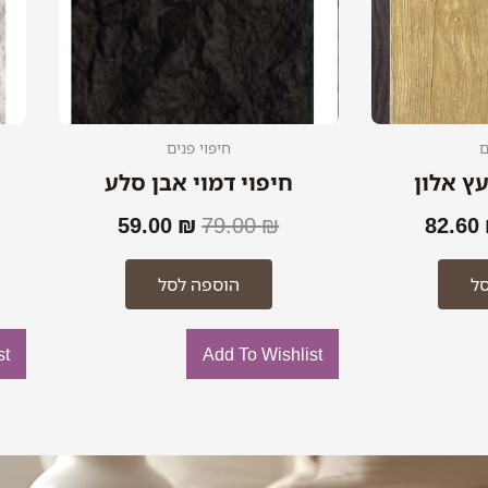
ם
חיפוי פנים
עץ אלון
חיפוי דמוי אבן סלע
59.00
₪
79.00
₪
82.60
ל
הוספה לסל
st
Add To Wishlist