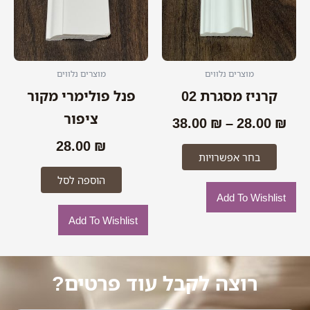
סוגים.
ניתן
לבחור
את
האפשרויות
מוצרים נלווים
מוצרים נלווים
בעמוד
קרניז מסגרת 02
פנל פולימרי מקור
המוצר
ציפור
38.00
₪
–
28.00
₪
28.00
₪
בחר אפשרויות
הוספה לסל
Add To Wishlist
Add To Wishlist
רוצה לקבל עוד פרטים?