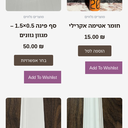
לבחור
את
האפשרוי
מוצרים נלווים
מוצרים נלווים
בעמוד
חומר אטימה אקרילי
סף פינה 0.5×1.5 –
המוצר
מגוון גוונים
15.00
₪
50.00
₪
הוספה לסל
בחר אפשרויות
Add To Wishlist
Add To Wishlist
טווח
למוצר
מחירים:
זה
יש
מספר
עד