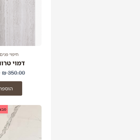
חיפוי פנים
דמוי טרוורט
0
₪
350.00
הוספה
ה
מבצע
ה
ה
.