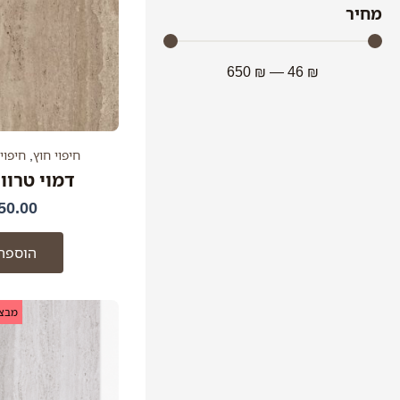
מחיר
650
₪
—
46
₪
חיפוי חוץ
,
חיפוי
דמוי טרוורטי
50.00
הוספה
ה
מבצע
ה
ה
.