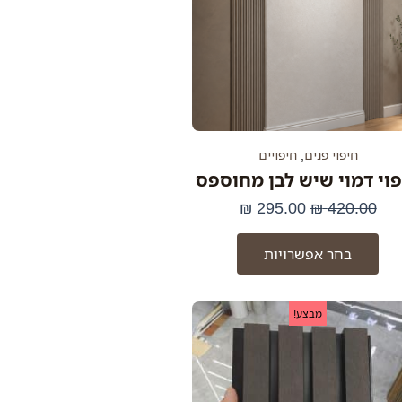
סוגים.
ניתן
לבחור
את
האפשרויות
בעמוד
המוצר
חיפוי פנים
,
חיפויים
וי דמוי שיש לבן מחוספס
₪
295.00
₪
420.00
בחר אפשרויות
המחיר
המחיר
מבצע!
המקורי
הנוכחי
היה:
הוא:
116.80 ₪.
147.50 ₪.